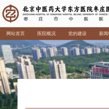
网站首页
医院概况
党的建设
新闻
医院简介
党建工作
医院
领导团队
廉政建设
内设机构
法治建设
《枣庄中医》院
报