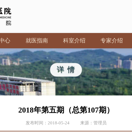
中心
就医指南
科室介绍
专家介绍
动态
预约挂号
北京专家
出诊安排
返聘专家
详 情
住院须知
本院专家
就诊流程
医保信息
2018年第五期（总第107期）
医院位置
互联网医院
发布时间：2018-05-24
来源：管理员