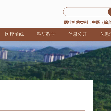
医疗前线
科研教学
信息公开
医患
临床医疗
科研动态
人事信息
养生
护理天地
导师队伍
招标采购
医患
医技平台
通知公告
义诊
医疗设备
价格公示
院务信息