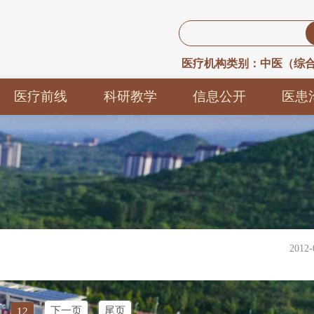
医疗前线
科研教学
信息公开
医患
临床医疗
科研动态
人事信息
养生
护理天地
导师队伍
招标采购
医患
医技平台
通知公告
义诊
医疗设备
价格公示
2012-
院务信息
下一页
尾页
12