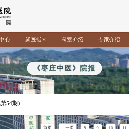
中心
就医指南
科室介绍
专家介绍
动态
预约挂号
北京专家
出诊安排
返聘专家
《枣庄中医》院报
住院须知
本院专家
就诊流程
医保信息
总第54期）
医院位置
互联网医院
首页
上一页
8
9
10
11