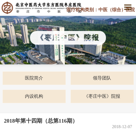
《枣庄中医》院报
医院简介
领导团队
内设机构
《枣庄中医》院报
2018年第十四期（总第116期）
2018-12-07