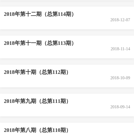
2018年第十二期（总第114期）
2018-12-07
2018年第十一期（总第113期）
2018-11-14
2018年第十期（总第112期）
2018-10-09
2018年第九期（总第111期）
2018-09-14
2018年第八期（总第110期）